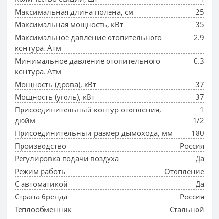
Максимальная длина полена, см
25
Максимальная мощность, кВт
35
Максимальное давление отопительного
2.9
контура, Атм
Минимальное давление отопительного
0.3
контура, Атм
Мощность (дрова), кВт
37
Мощность (уголь), кВт
37
Присоединительный контур отопления,
1
дюйм
1/2
Присоединительный размер дымохода, мм
180
Производство
Россия
Регулировка подачи воздуха
Да
Режим работы
Отопление
С автоматикой
Да
Страна бренда
Россия
Теплообменник
Стальной