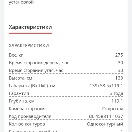
установкой
Характеристики
ХАРАКТЕРИСТИКИ
Вес, кг
275
Время сгорания дерева, час
30
Время сгорания угля, час
30
Высота, см
139
Габариты (ВхШхГ), см
139x58.5x119.1
Гарантия
3 года
Глубина, см
119.1
Камера сгорания
Открытая
Код производителя
BL 458814 1037
Кол-во контуров
Одноконтурный
Количество секций, шт
1