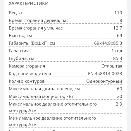
ХАРАКТЕРИСТИКИ
Вес, кг
110
Время сгорания дерева, час
8
Время сгорания угля, час
12.7
Высота, см
69
Габариты (ВхШхГ), см
69х44.8х85.3
Гарантия
1 год
Глубина, см
85.3
Камера сгорания
Открытая
Код производителя
EN 458814 0023
Кол-во контуров
Одноконтурный
Максимальная длина полена, см
60
Максимальная мощность, кВт
20
Максимальное давление отопительного
2.9
контура, Атм
Минимальное давление отопительного
1
контура, Атм