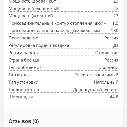
Мощность (дрова), кВт
23
Мощность (пеллеты), кВт
23
Мощность (уголь), кВт
23
Присоединительный контур отопления, дюйм
1.5
Присоединительный размер дымохода, мм
180
Производство
Россия
Регулировка подачи воздуха
Да
Режим работы
Отопление
Страна бренда
Россия
Теплообменник
Стальной
Тип котла
Энергонезависимый
Тип установки
Напольный
Топливо котла
Дрова/уголь/пеллеты
Ширина, см
44.8
Отзывов (0)