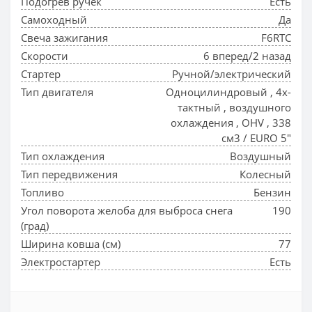
Подогрев ручек
Есть
Самоходный
Да
Свеча зажигания
F6RTC
Скорости
6 вперед/2 назад
Стартер
Ручной/электрический
Тип двигателя
Одноцилиндровый , 4х-
тактный , воздушного
охлаждения , OHV , 338
см3 / EURO 5"
Тип охлаждения
Воздушный
Тип передвижения
Колесный
Топливо
Бензин
Угол поворота желоба для выброса снега
190
(град)
Ширина ковша (см)
77
Электростартер
Есть