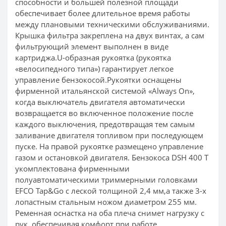
способности и большей полезной площади
обеспечивает более длительное время работы
между плановыми техническими обслуживаниями.
Крышка фильтра закреплена на двух винтах, а сам
фильтрующий элемент выполнен в виде
картриджа.U-образная рукоятка (рукоятка
«велосипедного типа») гарантирует легкое
управление бензокосой.Рукоятки оснащены
фирменной итальянской системой «Always On»,
когда выключатель двигателя автоматически
возвращается во включенное положение после
каждого выключения, предотвращая тем самым
заливание двигателя топливом при последующем
пуске. На правой рукоятке размещено управление
газом и остановкой двигателя. Бензокоса DSH 400 T
укомплектована фирменными
полуавтоматическими триммерными головками
EFCO Tap&Go с леской толщиной 2,4 мм,а также 3-х
лопастным стальным ножом диаметром 255 мм.
Ременная оснастка на оба плеча снимет нагрузку с
рук, обеспечивая комфорт при работе.