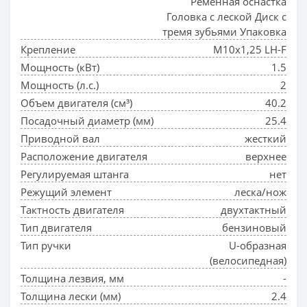
Ременная оснастка
Головка с леской Диск с
тремя зубьями Упаковка
Крепление
М10х1,25 LH-F
Мощность (кВт)
1.5
Мощность (л.с.)
2
Объем двигателя (см³)
40.2
Посадочный диаметр (мм)
25.4
Приводной вал
жесткий
Расположение двигателя
верхнее
Регулируемая штанга
нет
Режущий элемент
леска/нож
Тактность двигателя
двухтактный
Тип двигателя
бензиновый
Тип ручки
U-образная
(велосипедная)
Толщина лезвия, мм
-
Толщина лески (мм)
2.4