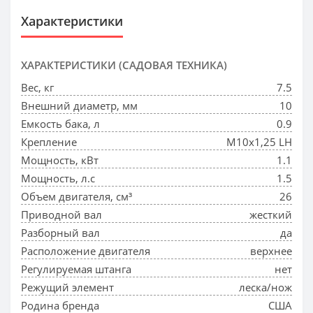
Характеристики
ХАРАКТЕРИСТИКИ (САДОВАЯ ТЕХНИКА)
Вес, кг
7.5
Внешний диаметр, мм
10
Емкость бака, л
0.9
Крепление
М10х1,25 LH
Мощность, кВт
1.1
Мощность, л.с
1.5
Объем двигателя, см³
26
Приводной вал
жесткий
Разборный вал
да
Расположение двигателя
верхнее
Регулируемая штанга
нет
Режущий элемент
леска/нож
Родина бренда
США