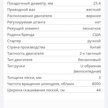
Посадочный диаметр, мм
25.4
Приводной вал
жесткий
Расположение двигателя
верхнее
Регулируемая штанга
нет
Режущий элемент
леска/нож
Родина бренда
США
Стартер
ручной
Страна производства
Китай
Тактность двигателя
2-х тактный
Тип двигателя
бензиновый
Тип ручки
U-образная
(велосипедная)
Толщина лески, мм
3
Частота вращения шпинделя, об/мин
8000
Ширина скашивания леской, см
44