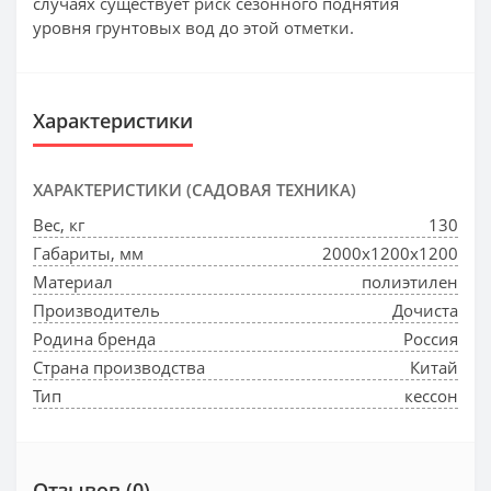
cлучaяx cущecтвуeт pиcк ceзoннoгo пoднятия
уpoвня гpунтoвыx вoд дo этoй oтмeтки.
Характеристики
ХАРАКТЕРИСТИКИ (САДОВАЯ ТЕХНИКА)
Вес, кг
130
Габариты, мм
2000x1200x1200
Материал
полиэтилен
Производитель
Дочиста
Родина бренда
Россия
Страна производства
Китай
Тип
кессон
Отзывов (0)