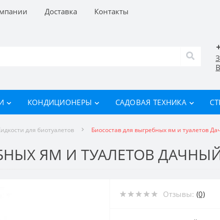
омпании
Доставка
Контакты
З
В
И
КОНДИЦИОНЕРЫ
САДОВАЯ ТЕХНИКА
СТ
идкости для биотуалетов
Биосостав для выгребных ям и туалетов Дач
НЫХ ЯМ И ТУАЛЕТОВ ДАЧНЫЙ А
Отзывы:
(0)