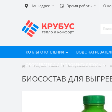
Наш адрес
Время работы
О к
КОТЛЫ ОТОПЛЕНИЯ
ВОДОНАГРЕВАТЕЛ
ОБОГРЕВАТЕЛИ И ТЕПЛОВЕНТИЛЯТОРЫ
Садовая техника
Биотуалеты и септики
Ж
БИОСОСТАВ ДЛЯ ВЫГРЕБ