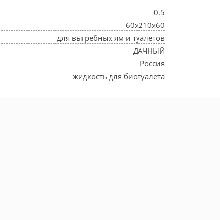
0.5
60х210х60
для выгребных ям и туалетов
ДАЧНЫЙ
Россия
жидкость для биотуалета