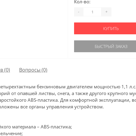
Кол-во:
-
+
КУПИТЬ
БЫСТРЫЙ ЗАКАЗ
в (0)
Вопросы
(0)
 четырехтактным бензиновым двигателем мощностью 1,1 л.с.
рий от опавшей листвы, снега, а также другого крупного м
ростойкого ABS-пластика. Для комфортной эксплуатации, 
оложены все органы управления устройством.
кого материала – ABS-пластика;
мельчение;