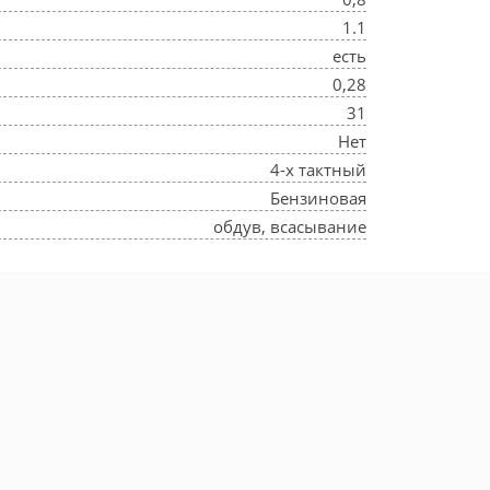
1.1
есть
0,28
31
Нет
4-х тактный
Бензиновая
обдув, всасывание