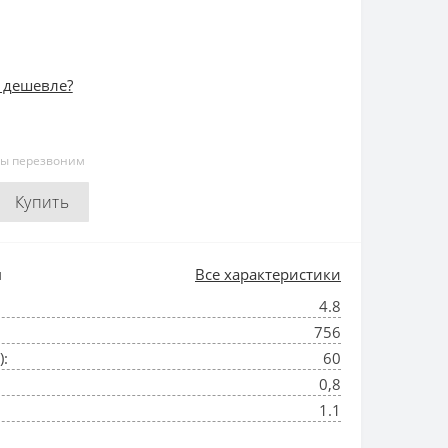
 дешевле?
мы перезвоним
Купить
и
Все характеристики
4.8
756
):
60
0,8
1.1