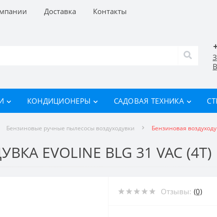
омпании
Доставка
Контакты
З
В
И
КОНДИЦИОНЕРЫ
САДОВАЯ ТЕХНИКА
СТ
Бензиновые ручные пылесосы воздуходувки
Бензиновая воздуходув
КА EVOLINE BLG 31 VAC (4T)
Отзывы:
(0)