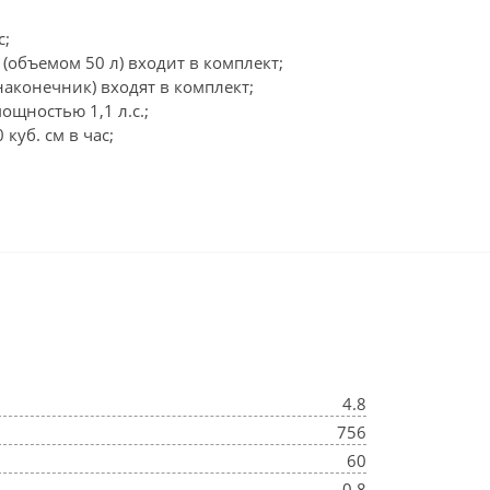
с;
(объемом 50 л) входит в комплект;
наконечник) входят в комплект;
щностью 1,1 л.с.;
куб. см в час;
4.8
756
60
0,8