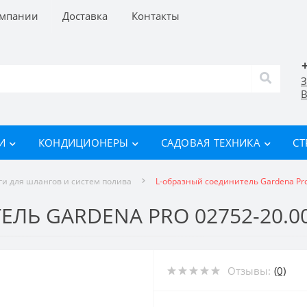
омпании
Доставка
Контакты
З
В
И
КОНДИЦИОНЕРЫ
САДОВАЯ ТЕХНИКА
СТ
и для шлангов и систем полива
L-образный соединитель Gardena Pro
ЛЬ GARDENA PRO 02752-20.00
Отзывы:
(0)