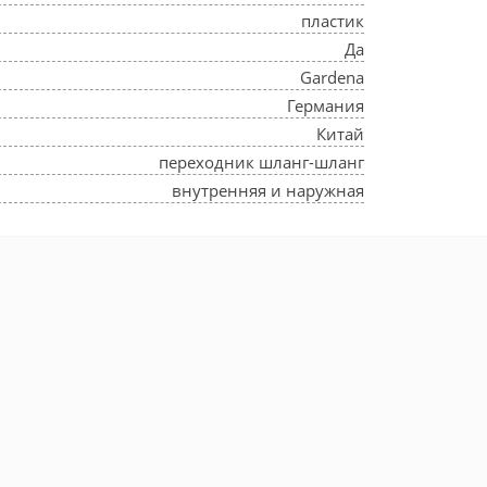
пластик
Да
Gardena
Германия
Китай
переходник шланг-шланг
внутренняя и наружная