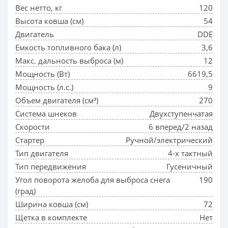
Вес нетто, кг
120
Высота ковша (см)
54
Двигатель
DDE
Емкость топливного бака (л)
3,6
Макс. дальность выброса (м)
12
Мощность (Вт)
6619,5
Мощность (л.с.)
9
Объем двигателя (см³)
270
Система шнеков
Двухступенчатая
Скорости
6 вперед/2 назад
Стартер
Ручной/электрический
Тип двигателя
4-х тактный
Тип передвижения
Гусеничный
Угол поворота желоба для выброса снега
190
(град)
Ширина ковша (см)
72
Щетка в комплекте
Нет