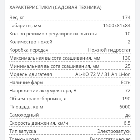
ХАРАКТЕРИСТИКИ (САДОВАЯ ТЕХНИКА)
Вес, кг
174
Габариты, мм
1500х81х84
Кол-во режимов регулировки высоты
10
Количество ножей
2
Коробка передач
Ножной гидростат
Максимальная высота скашивания, мм
130
Минимальная высота скашивания, мм
25
Модель двигателя
AL-KO 72 V / 31 Ah Li-Ion
Наличие фары
Есть
Напряжение аккумулятора, В
72
Объем травосборника, л
190
Площадь, кв.м
6000
Самоходный
да
Скорость движения, км/ч
6,5
Тип запуска
Электрозапуск
Трансмиссия
Гидростатическая