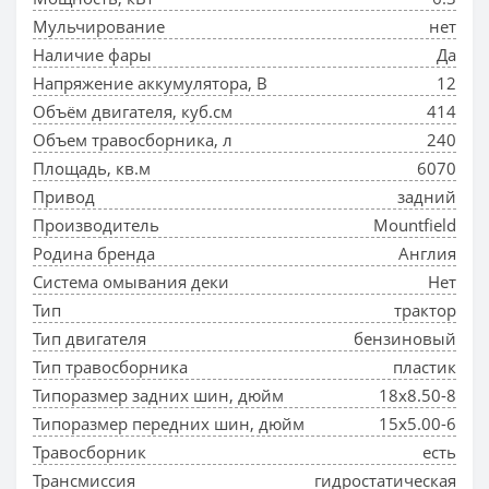
Мульчирование
нет
Наличие фары
Да
Напряжение аккумулятора, В
12
Объём двигателя, куб.см
414
Объем травосборника, л
240
Площадь, кв.м
6070
Привод
задний
Производитель
Mountfield
Родина бренда
Англия
Система омывания деки
Нет
Тип
трактор
Тип двигателя
бензиновый
Тип травосборника
пластик
Типоразмер задних шин, дюйм
18х8.50-8
Типоразмер передних шин, дюйм
15х5.00-6
Травосборник
есть
Трансмиссия
гидростатическая