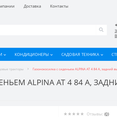
омпании
Доставка
Контакты
З
В
И
КОНДИЦИОНЕРЫ
САДОВАЯ ТЕХНИКА
СТ
довые тракторы
Газонокосилка с сиденьем ALPINA AT 4 84 A, задний выб
ЬЕМ ALPINA AT 4 84 A, ЗАДНИ
Отзывы:
(0)