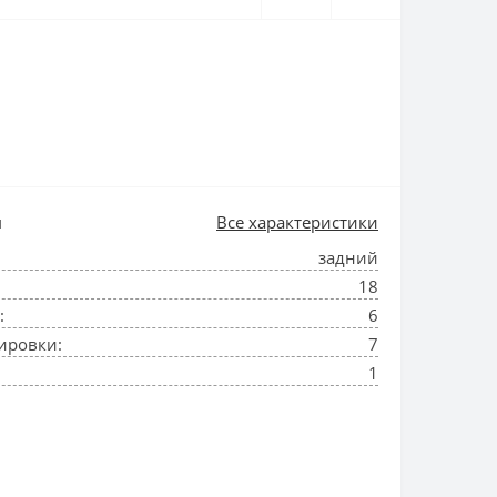
и
Все характеристики
задний
18
:
6
ировки:
7
1