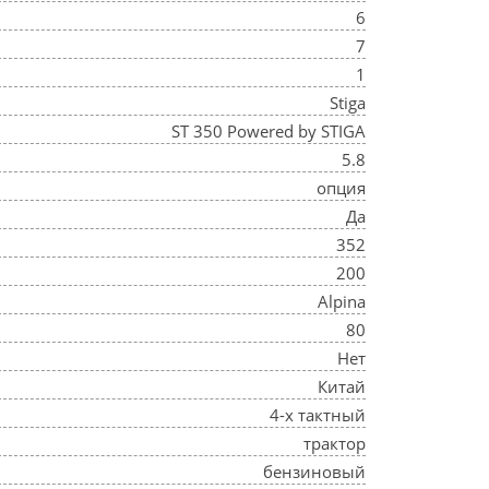
6
7
1
Stiga
ST 350 Powered by STIGA
5.8
опция
Да
352
200
Alpina
80
Нет
Китай
4-х тактный
трактор
бензиновый