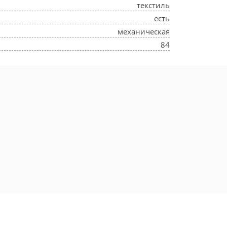
текстиль
есть
механическая
84