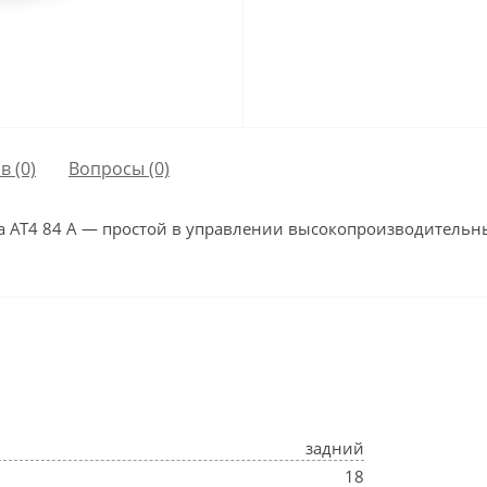
в (0)
Вопросы
(0)
na AT4 84 A — простой в управлении высокопроизводительн
задний
18