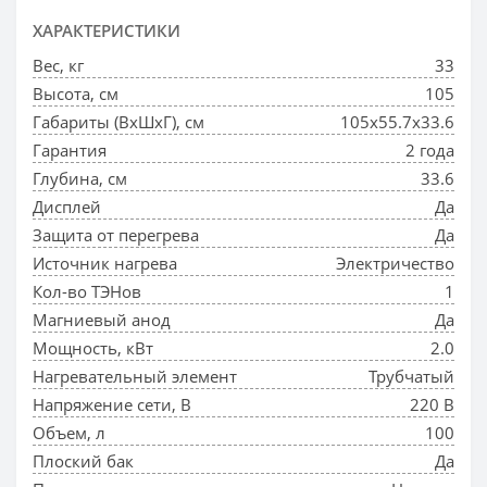
ХАРАКТЕРИСТИКИ
Вес, кг
33
Высота, см
105
Габариты (ВхШхГ), см
105х55.7х33.6
Гарантия
2 года
Глубина, см
33.6
Дисплей
Да
Защита от перегрева
Да
Источник нагрева
Электричество
Кол-во ТЭНов
1
Магниевый анод
Да
Мощность, кВт
2.0
Нагревательный элемент
Трубчатый
Напряжение сети, В
220 В
Объем, л
100
Плоский бак
Да