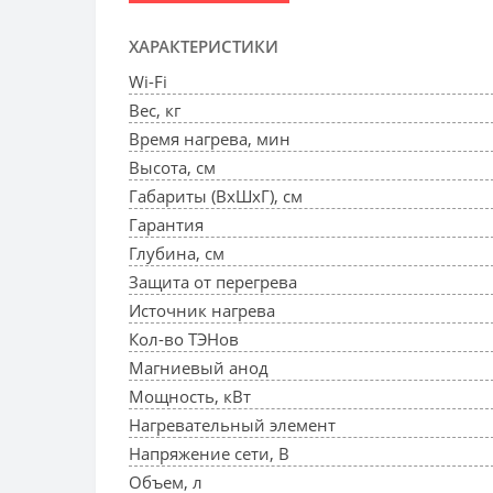
ХАРАКТЕРИСТИКИ
Wi-Fi
Вес, кг
Время нагрева, мин
Высота, см
Габариты (ВхШхГ), см
Гарантия
Глубина, см
Защита от перегрева
Источник нагрева
Кол-во ТЭНов
Магниевый анод
Мощность, кВт
Нагревательный элемент
Напряжение сети, В
Объем, л