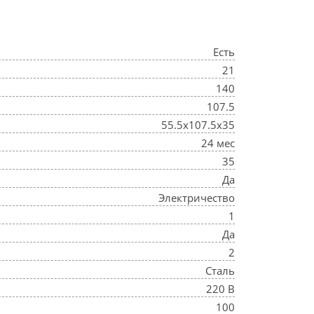
Есть
21
140
107.5
55.5x107.5x35
24 мес
35
Да
Электричество
1
Да
2
Сталь
220 В
100