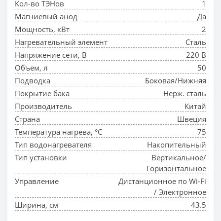
Кол-во ТЭНов
1
Магниевый анод
Да
Мощность, кВт
2
Нагревательный элемент
Сталь
Напряжение сети, В
220 В
Объем, л
50
Подводка
Боковая/Нижняя
Покрытие бака
Нерж. сталь
Производитель
Китай
Страна
Швеция
Температура нагрева, °С
75
Тип водонагревателя
Накопительный
Тип установки
Вертикальное/
Горизонтальное
Управление
Дистанционное по Wi-Fi
/ Электронное
Ширина, см
43.5