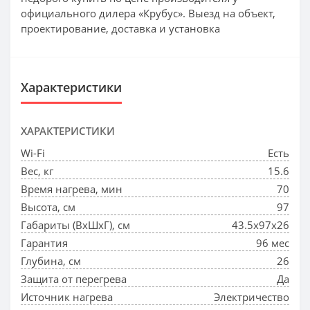
официального дилера «Крубус». Выезд на объект,
проектирование, доставка и установка
Характеристики
ХАРАКТЕРИСТИКИ
Wi-Fi
Есть
Вес, кг
15.6
Время нагрева, мин
70
Высота, см
97
Габариты (ВхШхГ), см
43.5x97x26
Гарантия
96 мес
Глубина, см
26
Защита от перегрева
Да
Источник нагрева
Электричество