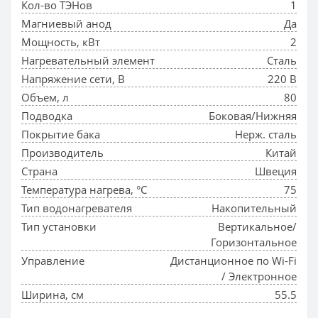
Кол-во ТЭНов
1
Магниевый анод
Да
Мощность, кВт
2
Нагревательный элемент
Сталь
Напряжение сети, В
220 В
Объем, л
80
Подводка
Боковая/Нижняя
Покрытие бака
Нерж. сталь
Производитель
Китай
Страна
Швеция
Температура нагрева, °С
75
Тип водонагревателя
Накопительный
Тип установки
Вертикальное/
Горизонтальное
Управление
Дистанционное по Wi-Fi
/ Электронное
Ширина, см
55.5