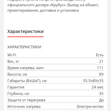
официального дилера «Крубус». Выезд на объект,
проектирование, доставка и установка
Характеристики
ХАРАКТЕРИСТИКИ
Wi-Fi
Есть
Вес, кг
21
Время нагрева, мин
111
Высота, см
89
Габариты (ВхШхГ), см
55.5x89x35
Гарантия
24 мес
Глубина, см
35
Защита от перегрева
Да
Источник нагрева
Электричество