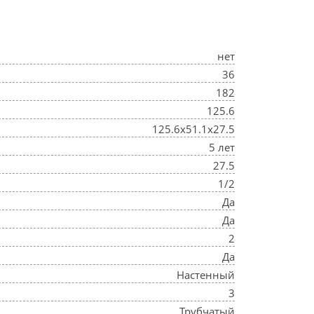
нет
36
182
125.6
125.6x51.1x27.5
5 лет
27.5
1/2
Да
Да
2
Да
Настенный
3
Трубчатый