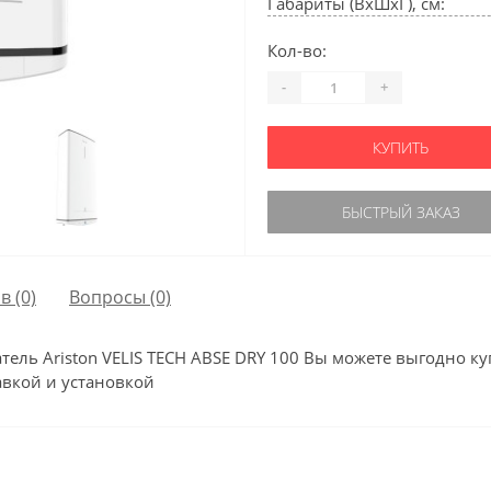
Габариты (ВхШхГ), см:
Кол-во:
-
+
КУПИТЬ
БЫСТРЫЙ ЗАКАЗ
в (0)
Вопросы
(0)
ель Ariston VELIS TECH ABSE DRY 100 Вы можете выгодно ку
авкой и установкой