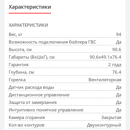
Характеристики
ХАРАКТЕРИСТИКИ
Вес, кг
94
Возможность подключения бойлера ГВС
Да
Высота, см
90.6
Габариты (ВхШхГ), см
90.6x49.1x76.4
Гарантия
2 года
Глубина, см
76.4
Горелка
Вентиляторная
Датчик расхода воды
Да
Дистанционное управление
Да
Защита от замерзания
Да
Интуитивно понятное управление
Да
Камера сгорания
Закрытая
Кол-во контуров
Двухконтурный